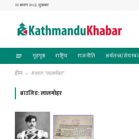
२२ श्रावण २०८३, शुक्रबार
गृहपृष्ठ
राष्ट्रिय
राजनीति
अर्थतन्त्र/शेयरब
होम
#ट्याग "लालमोहर"
»
ब्राउजिङ:
लालमोहर