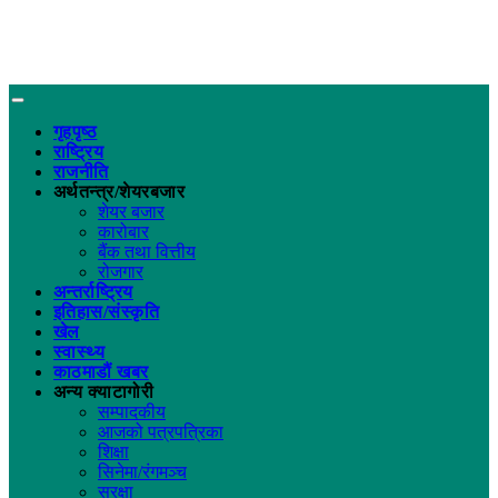
गृहपृष्ठ
राष्ट्रिय
राजनीति
अर्थतन्त्र/शेयरबजार
शेयर बजार
कारोबार
बैंक तथा वित्तीय
रोजगार
अन्तर्राष्ट्रिय
इतिहास/संस्कृति
खेल
स्वास्थ्य
काठमाडौं खबर
अन्य क्याटागोरी
सम्पादकीय
आजको पत्रपत्रिका
शिक्षा
सिनेमा/रंगमञ्च
सुरक्षा