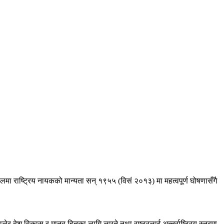
पालमा राष्ट्रिय नायकको मान्यता सन् १९५५ (विसं २०१३) मा महत्वपूर्ण घोषणासँगै
।
ालेर देश विकास र मानव हितका लागि लाग्ने तथा राष्ट्रलाई अन्तर्राष्ट्रिय स्तरमा