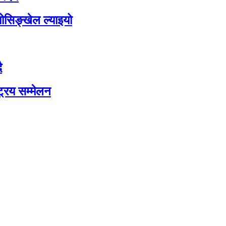
योसिङ्खेल ल्याइयो
ै
ट्रिय सम्मेलन