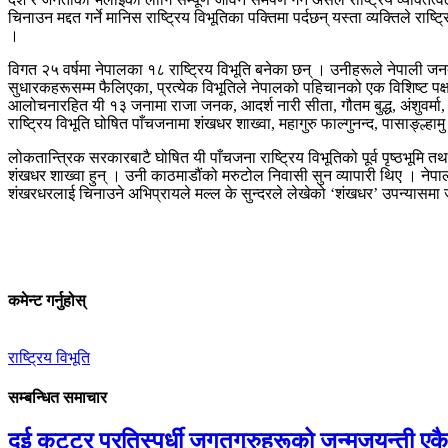
चिनाउन मद्दत गर्ने मानिस राष्ट्रिय विभूतिका पक्तिमा पर्दछन् यस्ता व्यक्तिले र
।
विगत २५ वर्षमा नेपालका १८ राष्ट्रिय विभूति बनेका छन् । उनीहरूले नेपाली जन
सुधारकहरूसम्म फैलिएका, प्रत्येक विभूतिले नेपालको पहिचानको एक विशिष्ट प
आलोचनारहित यी १३ जनामा राजा जनक, आदर्श नारी सीता, गौतम बुद्ध, अंशुवर्मा
राष्ट्रिय विभूति घोषित पाँचजनामा शंखधर शाख्वा, महागुरु फाल्गुनन्द, पासाङ्ल्हामु
लोकतान्त्रिक सरकारबाटै घोषित यी पाँचजना राष्ट्रिय विभूतिको पूर्व पृष्ठभूमि 
शंखधर शाख्वा हुन् । उनी काठमाडौंको मरुटोल निवासी सुन व्यापारी थिए । नेप
शंखरधरलाई चिनाउने अभिप्रायले मल्ल के सुन्दरले लेखेको ‘शंखधर’ उपन्यासमा ज
कमेन्ट गर्नुहोस्
राष्ट्रिय विभूति
सम्बन्धित समाचार
दुई कट्टर प्रतिस्पर्धी जगतगुरुहरूको जन्मजयन्ती एक