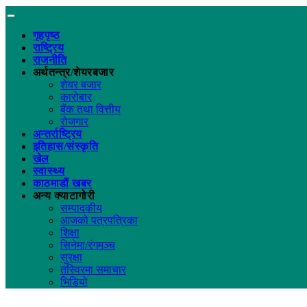
गृहपृष्ठ
राष्ट्रिय
राजनीति
अर्थतन्त्र/शेयरबजार
शेयर बजार
कारोबार
बैंक तथा वित्तीय
रोजगार
अन्तर्राष्ट्रिय
इतिहास/संस्कृति
खेल
स्वास्थ्य
काठमाडौं खबर
अन्य क्याटागोरी
सम्पादकीय
आजको पत्रपत्रिका
शिक्षा
सिनेमा/रंगमञ्च
सुरक्षा
तस्विरमा समाचार
भिडियो