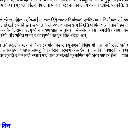
ाष्ट्रिय सम्मान प्राप्त गर्दछन् नेपालमा पनि राष्ट्रियताका लागि देशको भूगोल, प्र
ताको सामूहिक स्मृतिलाई आकार दिँदै राष्ट्र निर्माणको प्रक्रियामा निर्णायक भूम
क्षलाई मूर्त रूप दिन्छ। २०१७ देखि २०६० सालसम्म विभूति घोषित १३ जनाको हकम
, अरनिको, रामशाह, पृथ्वीनारायण शाह, भानुभक्त, भीमसेन थापा, अमरसिंह थापा, ब
 शेर्पा, वीर भक्ति थापा र जयपृथ्वी बहादुर सिंह रहेका छन् ।
तथा उनीहरूले राष्ट्रको गौरव र मर्यादा बढाउन पुर्‍याएको विशेष योगदान पनि उल्लेख
ाल संवत्बाहेक शंखधर सम्बद्ध ऐतिहासिक प्रमाण अरू छैन । तथापि जनश्रुति र क
नश्रुति र कथनले स्थान पाए पनि त्यसलाई प्रमाणित गर्ने अन्य आधार छैन । शंखर
ै दिन