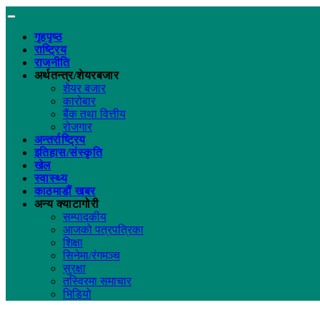
गृहपृष्ठ
राष्ट्रिय
राजनीति
अर्थतन्त्र/शेयरबजार
शेयर बजार
कारोबार
बैंक तथा वित्तीय
रोजगार
अन्तर्राष्ट्रिय
इतिहास/संस्कृति
खेल
स्वास्थ्य
काठमाडौं खबर
अन्य क्याटागोरी
सम्पादकीय
आजको पत्रपत्रिका
शिक्षा
सिनेमा/रंगमञ्च
सुरक्षा
तस्विरमा समाचार
भिडियो