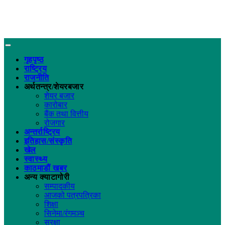
गृहपृष्ठ
राष्ट्रिय
राजनीति
अर्थतन्त्र/शेयरबजार
शेयर बजार
कारोबार
बैंक तथा वित्तीय
रोजगार
अन्तर्राष्ट्रिय
इतिहास/संस्कृति
खेल
स्वास्थ्य
काठमाडौं खबर
अन्य क्याटागोरी
सम्पादकीय
आजको पत्रपत्रिका
शिक्षा
सिनेमा/रंगमञ्च
सुरक्षा