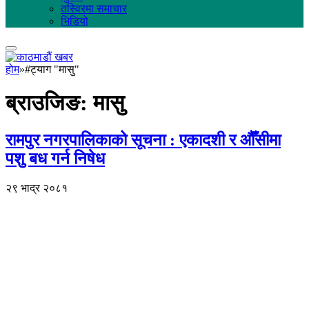
तस्विरमा समाचार
भिडियो
होम
»
#ट्याग "मासु"
ब्राउजिङ:
मासु
रामपुर नगरपालिकाको सूचना : एकादशी र औँसीमा
पशु बध गर्न निषेध
२९ भाद्र २०८१