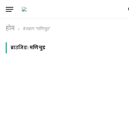
होम
#ट्याग "मणिचुड"
»
ब्राउजिङ:
मणिचुड