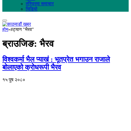
तस्विरमा समाचार
भिडियो
होम
»
#ट्याग "भैरव"
ब्राउजिङ:
भैरव
विश्वकर्मा भैल प्याखं : भूतप्रेत भगाउन राजाले
बोलाएको क्रोधरूपी भैरव
१५ पुष २०८०