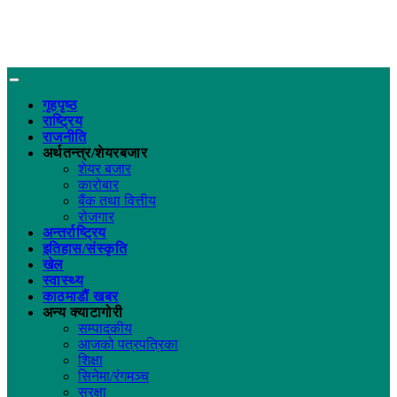
गृहपृष्ठ
राष्ट्रिय
राजनीति
अर्थतन्त्र/शेयरबजार
शेयर बजार
कारोबार
बैंक तथा वित्तीय
रोजगार
अन्तर्राष्ट्रिय
इतिहास/संस्कृति
खेल
स्वास्थ्य
काठमाडौं खबर
अन्य क्याटागोरी
सम्पादकीय
आजको पत्रपत्रिका
शिक्षा
सिनेमा/रंगमञ्च
सुरक्षा