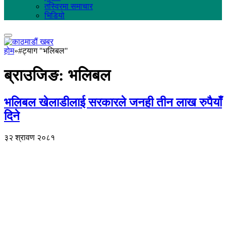
तस्विरमा समाचार
भिडियो
होम
»
#ट्याग "भलिबल"
ब्राउजिङ:
भलिबल
भलिबल खेलाडीलाई सरकारले जनही तीन लाख रुपैयाँ
दिने
३२ श्रावण २०८१