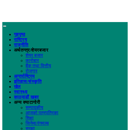
गृहपृष्ठ
राष्ट्रिय
राजनीति
अर्थतन्त्र/शेयरबजार
शेयर बजार
कारोबार
बैंक तथा वित्तीय
रोजगार
अन्तर्राष्ट्रिय
इतिहास/संस्कृति
खेल
स्वास्थ्य
काठमाडौं खबर
अन्य क्याटागोरी
सम्पादकीय
आजको पत्रपत्रिका
शिक्षा
सिनेमा/रंगमञ्च
सुरक्षा