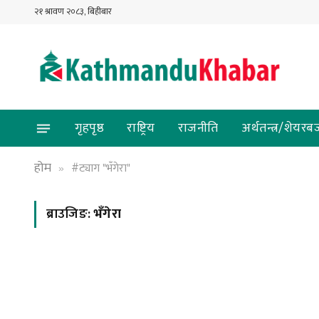
२१ श्रावण २०८३, बिहीबार
गृहपृष्ठ
राष्ट्रिय
राजनीति
अर्थतन्त्र/शेयरब
होम
#ट्याग "भँगेरा"
»
ब्राउजिङ:
भँगेरा