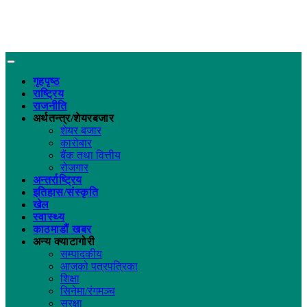
गृहपृष्ठ
राष्ट्रिय
राजनीति
अर्थतन्त्र/शेयरबजार
शेयर बजार
कारोबार
बैंक तथा वित्तीय
रोजगार
अन्तर्राष्ट्रिय
इतिहास/संस्कृति
खेल
स्वास्थ्य
काठमाडौं खबर
अन्य क्याटागोरी
सम्पादकीय
आजको पत्रपत्रिका
शिक्षा
सिनेमा/रंगमञ्च
सुरक्षा