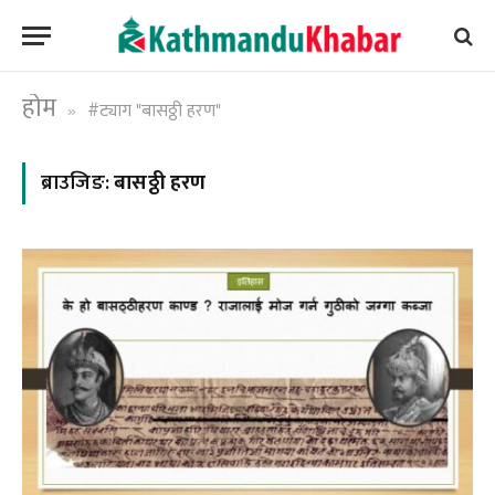
होम
#ट्याग "बासठ्ठी हरण"
»
ब्राउजिङ:
बासठ्ठी हरण