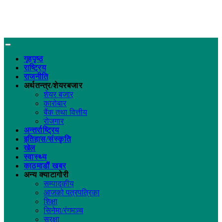
गृहपृष्ठ
राष्ट्रिय
राजनीति
अर्थतन्त्र/शेयरबजार
शेयर बजार
कारोबार
बैंक तथा वित्तीय
रोजगार
अन्तर्राष्ट्रिय
इतिहास/संस्कृति
खेल
स्वास्थ्य
काठमाडौं खबर
अन्य क्याटागोरी
सम्पादकीय
आजको पत्रपत्रिका
शिक्षा
सिनेमा/रंगमञ्च
सुरक्षा