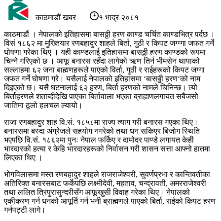
काठमाडौं खबर
१ भाद्र २०८१
काठमाडौं । नेपालको इतिहासमा बासठ्ठी हरण काण्ड चर्चित काण्डभित्र पर्दछ ।
विसं १८६२ मा मुख्तियार रणबहादुर शाहले बिर्ता, गुठी र किपट जग्ग्गा जफत गर्ने
घोषणा गरेका थिए । यही काण्डलाई इतिहासमा बासठ्ठी हरण काण्डको रूपमा
चिन्ने गरिएको छ । आफू बनारस रहँदा लागेको ऋण तिर्न भीमसेन थापाको
सल्लाहमा ६२ जना बाह्मणहरूले पाएको विर्ता, गुठी र राईहरूको किपट जग्गा
जफत गर्ने घोषणा गरे। यसैलाई नेपालको इतिहासमा ‘बासठ्ठी हरण‘को नाम
दिइएको छ। यसै घटनालाई ६२ हरण, बिर्ता हरणको नामले चिनिन्छ। त्यो
बिर्ताहरणले शताब्दीदेखि पाएका बिर्तावाला भएका ब्राह्मणलगायत सबैजसो
जातिमा ठूलो हलचल ल्यायो।
राजा रणबहादुर शाह वि.सं. १८५८मा राज्य त्याग गरी बनारस गएका थिए।
बनारसमा बस्दा अंग्रेजले सहयोग नगरेको तथा धन सकिएर बिजोग स्थिति
भएपछि वि.सं. १८६२मा पुनः नेपाल फर्किए र दामोदर पाण्डे लगायत केही
भारदारको हत्या र केहि भारदारहरूको निर्वासन गरी शासन सत्ता आफ्नो हातमा
लिएका थिए ।
भोगविलासमा मस्त रणबहादुर शाहले राजराजेश्वरी, सुवर्णप्रभा र कान्तिवतीका
अतिरिक्त बनारसबाट फर्केपछि लक्ष्मीदेवी, महताव, चन्द्रावती, अमरराजेश्वरी
तथा ललित त्रिपुरासुन्दरीसँग आफूखुसी विवाह गरेका थिए। नेपालको
एकीकरण गर्न धनको आपूर्ति गर्न भनी ब्राह्मणले पाएको बिर्ता, राईको किपट हरण
गर्नपट्टी लागे।