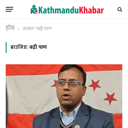
होम
#ट्याग "बद्री पाण"
»
ब्राउजिङ:
बद्री पाण