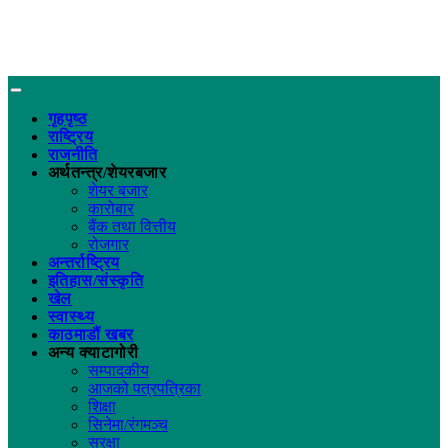
गृहपृष्ठ
राष्ट्रिय
राजनीति
अर्थतन्त्र/शेयरबजार
शेयर बजार
कारोबार
बैंक तथा वित्तीय
रोजगार
अन्तर्राष्ट्रिय
इतिहास/संस्कृति
खेल
स्वास्थ्य
काठमाडौं खबर
अन्य क्याटागोरी
सम्पादकीय
आजको पत्रपत्रिका
शिक्षा
सिनेमा/रंगमञ्च
सुरक्षा