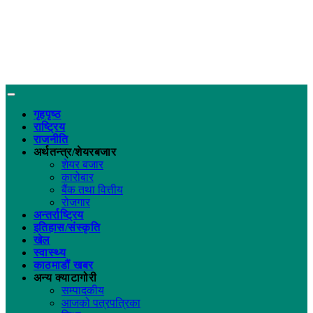
गृहपृष्ठ
राष्ट्रिय
राजनीति
अर्थतन्त्र/शेयरबजार
शेयर बजार
कारोबार
बैंक तथा वित्तीय
रोजगार
अन्तर्राष्ट्रिय
इतिहास/संस्कृति
खेल
स्वास्थ्य
काठमाडौं खबर
अन्य क्याटागोरी
सम्पादकीय
आजको पत्रपत्रिका