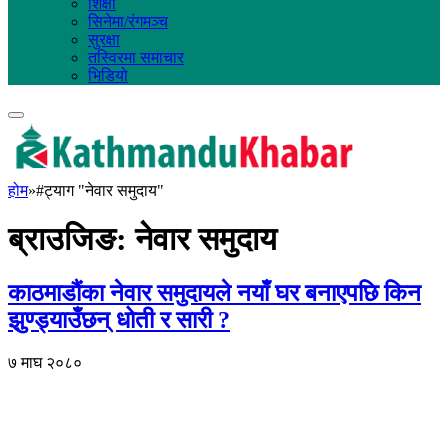
शिक्षा
सिनेमा/रंगमञ्च
सुरक्षा
तस्विरमा समाचार
भिडियो
होम
»
#ट्याग "नेवार समुदाय"
ब्राउजिङ:
नेवार समुदाय
काठमाडौंका नेवार समुदायले नयाँ घर बनाएपछि किन
झुण्ड्याउँछन् धोती र सारी ?
७ माघ २०८०