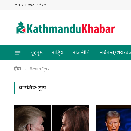
२३ श्रावण २०८३, शनिबार
गृहपृष्ठ
राष्ट्रिय
राजनीति
अर्थतन्त्र/शेयरब
होम
#ट्याग "ट्रम्प"
»
ब्राउजिङ:
ट्रम्प