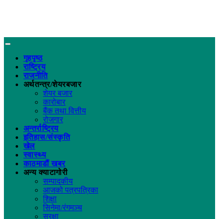
गृहपृष्ठ
राष्ट्रिय
राजनीति
अर्थतन्त्र/शेयरबजार
शेयर बजार
कारोबार
बैंक तथा वित्तीय
रोजगार
अन्तर्राष्ट्रिय
इतिहास/संस्कृति
खेल
स्वास्थ्य
काठमाडौं खबर
अन्य क्याटागोरी
सम्पादकीय
आजको पत्रपत्रिका
शिक्षा
सिनेमा/रंगमञ्च
सुरक्षा