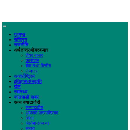
गृहपृष्ठ
राष्ट्रिय
राजनीति
अर्थतन्त्र/शेयरबजार
शेयर बजार
कारोबार
बैंक तथा वित्तीय
रोजगार
अन्तर्राष्ट्रिय
इतिहास/संस्कृति
खेल
स्वास्थ्य
काठमाडौं खबर
अन्य क्याटागोरी
सम्पादकीय
आजको पत्रपत्रिका
शिक्षा
सिनेमा/रंगमञ्च
सुरक्षा