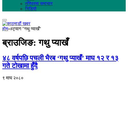
तस्विरमा समाचार
भिडियो
होम
»
#ट्याग "गथु प्याखँ"
ब्राउजिङ:
गथु प्याखँ
४८ वर्षपछि पचली भैरब ‘गथु प्याखँ’ माघ १२ र १३
गते टोखामा हुँदै
९ माघ २०८०