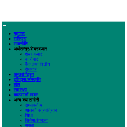
गृहपृष्ठ
राष्ट्रिय
राजनीति
अर्थतन्त्र/शेयरबजार
शेयर बजार
कारोबार
बैंक तथा वित्तीय
रोजगार
अन्तर्राष्ट्रिय
इतिहास/संस्कृति
खेल
स्वास्थ्य
काठमाडौं खबर
अन्य क्याटागोरी
सम्पादकीय
आजको पत्रपत्रिका
शिक्षा
सिनेमा/रंगमञ्च
सुरक्षा