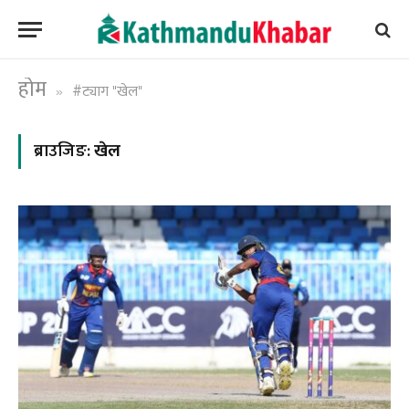
होम
#ट्याग "खेल"
»
ब्राउजिङ:
खेल