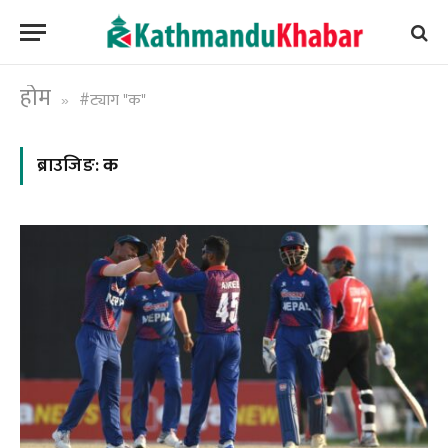
होम
#ट्याग "क"
»
ब्राउजिङ:
क