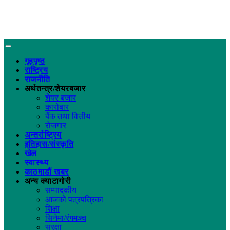
गृहपृष्ठ
राष्ट्रिय
राजनीति
अर्थतन्त्र/शेयरबजार
शेयर बजार
कारोबार
बैंक तथा वित्तीय
रोजगार
अन्तर्राष्ट्रिय
इतिहास/संस्कृति
खेल
स्वास्थ्य
काठमाडौं खबर
अन्य क्याटागोरी
सम्पादकीय
आजको पत्रपत्रिका
शिक्षा
सिनेमा/रंगमञ्च
सुरक्षा