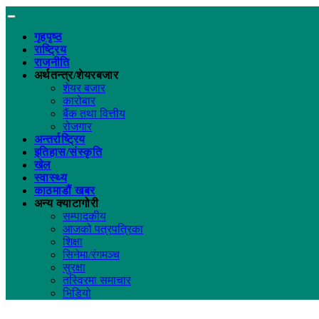
गृहपृष्ठ
राष्ट्रिय
राजनीति
अर्थतन्त्र/शेयरबजार
शेयर बजार
कारोबार
बैंक तथा वित्तीय
रोजगार
अन्तर्राष्ट्रिय
इतिहास/संस्कृति
खेल
स्वास्थ्य
काठमाडौं खबर
अन्य क्याटागोरी
सम्पादकीय
आजको पत्रपत्रिका
शिक्षा
सिनेमा/रंगमञ्च
सुरक्षा
तस्विरमा समाचार
भिडियो