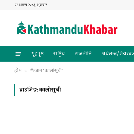
२२ श्रावण २०८३, शुक्रबार
गृहपृष्ठ
राष्ट्रिय
राजनीति
अर्थतन्त्र/शेयरब
होम
#ट्याग "कालोसूची"
»
ब्राउजिङ:
कालोसूची