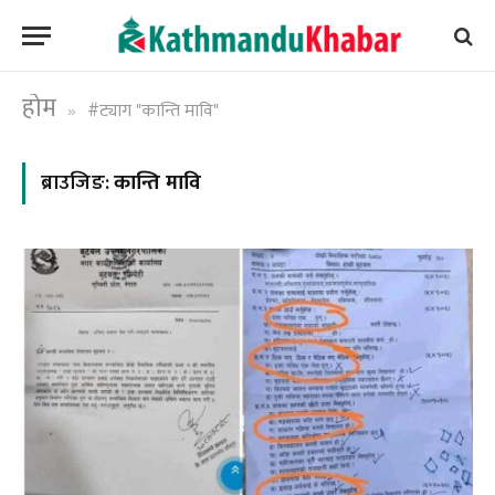
होम
#ट्याग "कान्ति मावि"
»
ब्राउजिङ:
कान्ति मावि