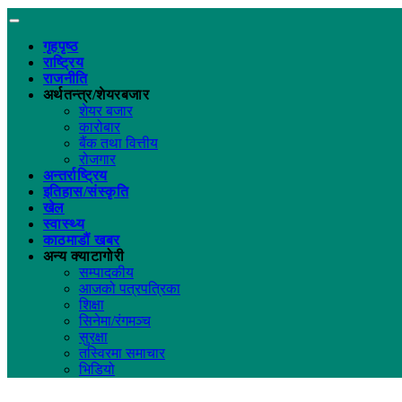
गृहपृष्ठ
राष्ट्रिय
राजनीति
अर्थतन्त्र/शेयरबजार
शेयर बजार
कारोबार
बैंक तथा वित्तीय
रोजगार
अन्तर्राष्ट्रिय
इतिहास/संस्कृति
खेल
स्वास्थ्य
काठमाडौं खबर
अन्य क्याटागोरी
सम्पादकीय
आजको पत्रपत्रिका
शिक्षा
सिनेमा/रंगमञ्च
सुरक्षा
तस्विरमा समाचार
भिडियो