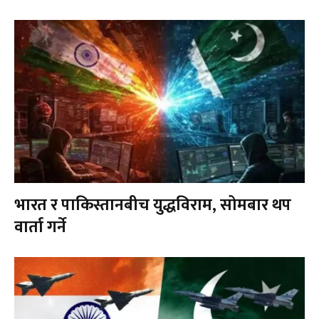
भारत र पाकिस्तानबीच युद्धविराम, सोमबार थप
वार्ता गर्ने