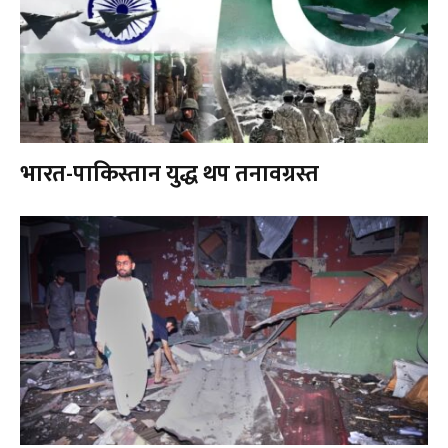
भारत-पाकिस्तान युद्ध थप तनावग्रस्त