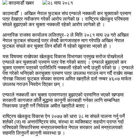
काठमाडौं खबर
२८ माघ २०८१
काठमाडौँ । अखिल नेपाल फुटबल संघ एन्फाले नक्कली कर चुक्ताको प्रमाण
पत्र देखाएर नवीकरण गरेको आरोप लागेको छ । राष्ट्रिय खेलकुद परिषदमा
संघले बुझाएको कर चुक्ता नक्कली रहेको आरोप लागेको हो ।
आन्तरिक राजश्व कार्यालय ललितपुर–२ ले मिति २०८१ माघ २७ गते अखिल
नेपाल फुटबल संघलाई पत्र लेख्दै कागजातहरु माग गरेपछि अखिल नेपाल
फुटबल संघले कर चुक्ता लिन बाँकी नै रहेको खुलासा भएको हो ।
यस विषयमा राखेपका खेलकुद विकास विभागका प्रमुख सरोज पोखरेलले
एन्फाले कर चुक्ताको प्रमाण पत्र पेश गरेको बताए । एन्फाले बुझाएको कर
चुक्ता प्रमाण पत्रको प्रतिलिपि नक्कली रहेको भन्दै उजुरी परेको छ । एन्फाले
पेश गरेको भनिएको करचुक्ता प्रमाण पत्र उपलव्ध गराउन माग गर्दै राखेप समक्ष
गोरखा जिल्ला फुटबल संघका सदस्य अमित खत्रीले दर्ता नम्बर ४६०७ मार्फत
उपलव्ध गराउन निवदेन दिएका छन् ।
एन्फाले नक्कली कर चुक्ता प्रमाणपत्र बुझाएको प्रमाणित भएको खण्डमा
सरकारी कागजात कीर्ते मुद्धामा कानुनी कारबाही गर्नका लागि सम्बन्धित
निकायमा उजुरी गर्ने निवेदक अमीत खत्रीले बताए ।
राष्ट्रिय खेलकुद विकास ऐन २०७७ को धारा २८ मा संघले पालना गर्नु पर्ने
शर्तको (ज) मा अन्तर्राष्ट्रिय संघ, संस्था वा व्यक्तिबाट सहयोग प्राप्त गर्दा
परिषदको सिफारिसमा मन्त्रालयमार्फत नेपाल सरकार अर्थ मन्त्रालयको
सहमति लिनुपर्ने कानुनी व्यवस्था छ ।