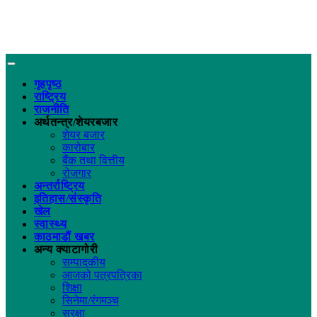
गृहपृष्ठ
राष्ट्रिय
राजनीति
अर्थतन्त्र/शेयरबजार
शेयर बजार
कारोबार
बैंक तथा वित्तीय
रोजगार
अन्तर्राष्ट्रिय
इतिहास/संस्कृति
खेल
स्वास्थ्य
काठमाडौं खबर
अन्य क्याटागोरी
सम्पादकीय
आजको पत्रपत्रिका
शिक्षा
सिनेमा/रंगमञ्च
सुरक्षा