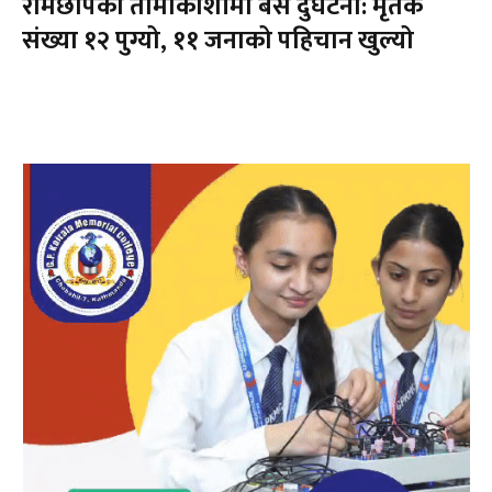
रामेछापको तामाकोशीमा बस दुर्घटना: मृतक
संख्या १२ पुग्यो, ११ जनाको पहिचान खुल्यो