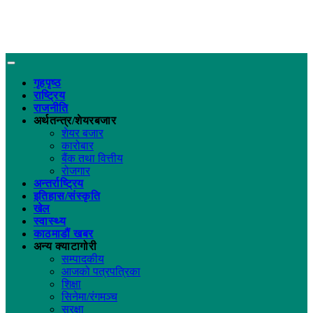
गृहपृष्ठ
राष्ट्रिय
राजनीति
अर्थतन्त्र/शेयरबजार
शेयर बजार
कारोबार
बैंक तथा वित्तीय
रोजगार
अन्तर्राष्ट्रिय
इतिहास/संस्कृति
खेल
स्वास्थ्य
काठमाडौं खबर
अन्य क्याटागोरी
सम्पादकीय
आजको पत्रपत्रिका
शिक्षा
सिनेमा/रंगमञ्च
सुरक्षा