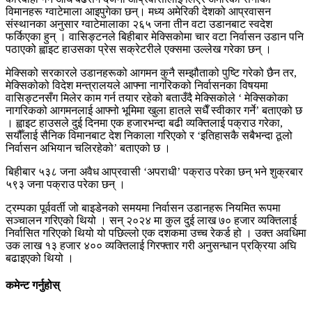
विमानहरू ग्वाटेमाला आइपुगेका छन्। मध्य अमेरिकी देशको आप्रवासन
संस्थानका अनुसार ग्वाटेमालाका २६५ जना तीन वटा उडानबाट स्वदेश
फर्किएका हुन् । वासिङ्टनले बिहीबार मेक्सिकोमा चार वटा निर्वासन उडान पनि
पठाएको ह्वाइट हाउसका प्रेस सक्रेटरीले एक्समा उल्लेख गरेका छन् ।
मेक्सिको सरकारले उडानहरूको आगमन कुनै सम्झौताको पुष्टि गरेको छैन तर,
मेक्सिकोको विदेश मन्त्रालयले आफ्ना नागरिकको निर्वासनका विषयमा
वासिङ्टनसँग मिलेर काम गर्न तयार रहेको बताउँदै मेक्सिकोले ‘ मेक्सिकोका
नागरिकको आगमनलाई आफ्नो भूमिमा खुला हातले सधैँ स्वीकार गर्ने’ बताएको छ
। ह्वाइट हाउसले दुई दिनमा एक हजारभन्दा बढी व्यक्तिलाई पक्राउ गरेका,
सयौँलाई सैनिक विमानबाट देश निकाला गरिएको र ‘इतिहासकै सबैभन्दा ठूलो
निर्वासन अभियान चलिरहेको’ बताएको छ ।
बिहीबार ५३८ जना अवैध आप्रवासी ‘अपराधी’ पक्राउ परेका छन् भने शुक्रबार
५९३ जना पक्राउ परेका छन् ।
ट्रम्पका पूर्ववर्ती जो बाइडेनको समयमा निर्वासन उडानहरू नियमित रूपमा
सञ्चालन गरिएको थियो । सन् २०२४ मा कुल दुई लाख ७० हजार व्यक्तिलाई
निर्वासित गरिएको थियो यो पछिल्लो एक दशकमा उच्च रेकर्ड हो । उक्त अवधिमा
उक लाख १३ हजार ४०० व्यक्तिलाई गिरफ्तार गरी अनुसन्धान प्रक्रिया अघि
बढाइएको थियो ।
कमेन्ट गर्नुहोस्