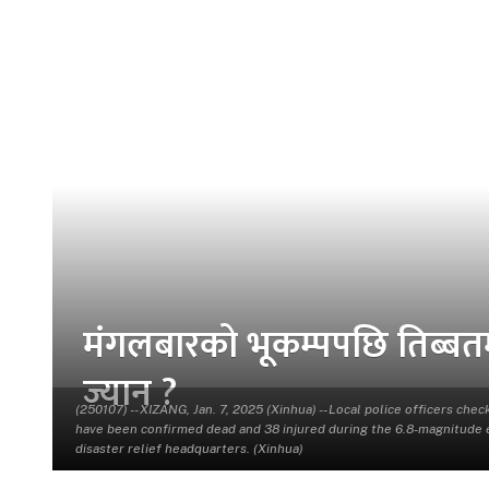
मंगलबारको भूकम्पपछि तिब्ब
ज्यान ?
(250107) -- XIZANG, Jan. 7, 2025 (Xinhua) -- Local police officers c
have been confirmed dead and 38 injured during the 6.8-magnitude ea
disaster relief headquarters. (Xinhua)