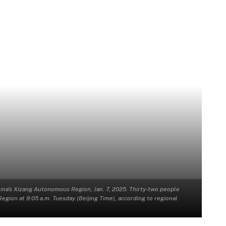
China's Xizang Autonomous Region, Jan. 7, 2025. Thirty-two people
gion at 9:05 a.m. Tuesday (Beijing Time), according to regional