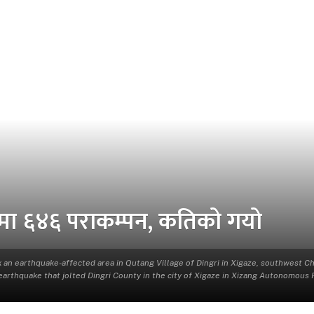
तमा ६४६ पराकम्पन, कतिको गयो
heck an earthquake-affected area in Qutang Village of Dingri in Xigaze, southwest 
rthquake that jolted Dingri County in the city of Xigaze in Xizang Autonomous Re