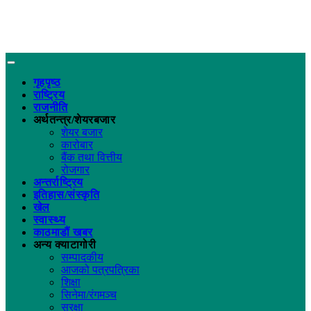
गृहपृष्ठ
राष्ट्रिय
राजनीति
अर्थतन्त्र/शेयरबजार
शेयर बजार
कारोबार
बैंक तथा वित्तीय
रोजगार
अन्तर्राष्ट्रिय
इतिहास/संस्कृति
खेल
स्वास्थ्य
काठमाडौं खबर
अन्य क्याटागोरी
सम्पादकीय
आजको पत्रपत्रिका
शिक्षा
सिनेमा/रंगमञ्च
सुरक्षा