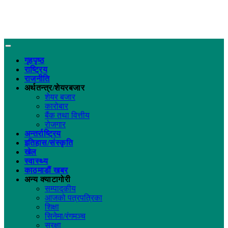
गृहपृष्ठ
राष्ट्रिय
राजनीति
अर्थतन्त्र/शेयरबजार
शेयर बजार
कारोबार
बैंक तथा वित्तीय
रोजगार
अन्तर्राष्ट्रिय
इतिहास/संस्कृति
खेल
स्वास्थ्य
काठमाडौं खबर
अन्य क्याटागोरी
सम्पादकीय
आजको पत्रपत्रिका
शिक्षा
सिनेमा/रंगमञ्च
सुरक्षा