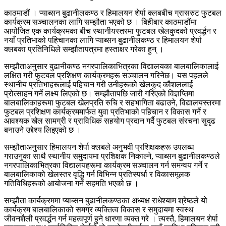
काठमाडौं । प्याब्सन बुढानीलकण्ठ र हिमालयन शेर्पा क्लबबीच ग्रासरुट फुटबल
कार्यक्रम सञ्चालनका लागि सम्झौता भएको छ । बिहीबार काठमाडौंमा
आयोजित एक कार्यक्रमका बीच स्थानीयस्तरमा फुटबल खेलकुदको प्रवर्द्धन र
नयाँ प्रतिभाको पहिचानका लागि प्याब्सन बुढानीलकण्ठ र हिमालयन शेर्पा
क्लबका प्रतिनिधिले सम्झौतापत्रमा हस्ताक्षर गरेका हुन् ।
सम्झौताअनुसार बुढानीकण्ठ नगरपालिकाभित्रका विद्यालयका बालबालिकालाई
लक्षित गरी फुटबल प्रशिक्षण कार्यक्रमहरू सञ्चालन गरिनेछ। यस पहलले
स्थानीय प्रतिभाहरूलाई पहिचान गरी उनीहरूको खेलकुद कौशललाई
प्रोत्साहन गर्ने लक्ष्य लिएको छ। सम्झौतापछि जारी गरिएको विज्ञप्तिमा
बालबालिकाहरूमा फुटबल खेलप्रति रुचि र सहभागिता बढाउने, विद्यालयस्तरमा
फुटबल प्रशिक्षण कार्यक्रममार्फत युवा प्रतिभाको पहिचान र विकास गर्ने र
आवश्यक खेल सामग्री र प्राविधिक सहयोग प्रदान गर्दै फुटबल संरचना सुदृढ
बनाउने उद्देश्य लिइएको छ ।
सम्झौताअनुसार हिमालयन शेर्पा क्लबले अनुभवी प्रशिक्षकहरू उपलब्ध
गराउनुका साथै स्थानीय समुदायमा प्रशिक्षक निकाल्ने, प्याब्सन बुढानीलकण्ठले
नगरपालिकाभित्रका विद्यालयहरूमा कार्यक्रम सञ्चालन गर्न समन्वय गर्ने र
बालबालिकाको खेलस्तर वृद्धि गर्न विभिन्न प्रतिस्पर्धा र विकासमूलक
गतिविधिहरूको आयोजना गर्ने सहमति भएको छ ।
सम्झौता कार्यक्रममा प्याब्सन बुढानीलकण्ठका अध्यक्ष राधेश्याम श्रेष्ठले यो
कार्यक्रम बालबालिकाको समग्र व्यक्तित्व विकास र समुदायमा स्वस्थ
जीवनशैली प्रवर्द्धन गर्न महत्वपूर्ण हुने धारणा व्यक्त गरे । त्यस्तै, हिमालयन शेर्पा