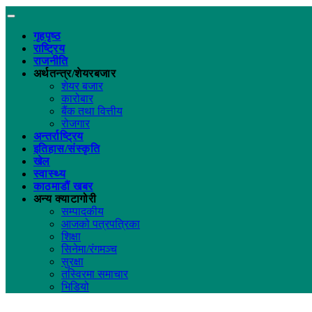
गृहपृष्ठ
राष्ट्रिय
राजनीति
अर्थतन्त्र/शेयरबजार
शेयर बजार
कारोबार
बैंक तथा वित्तीय
रोजगार
अन्तर्राष्ट्रिय
इतिहास/संस्कृति
खेल
स्वास्थ्य
काठमाडौं खबर
अन्य क्याटागोरी
सम्पादकीय
आजको पत्रपत्रिका
शिक्षा
सिनेमा/रंगमञ्च
सुरक्षा
तस्विरमा समाचार
भिडियो