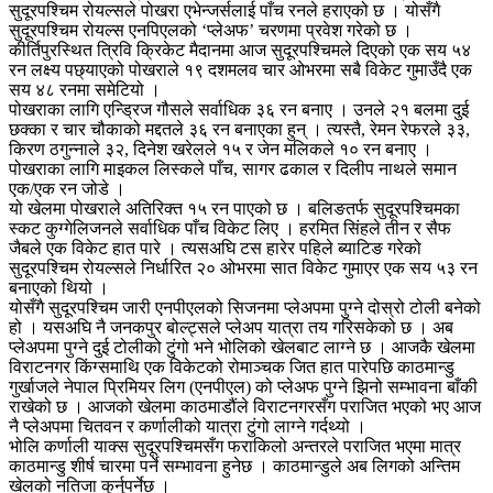
सुदूरपश्चिम रोयल्सले पोखरा एभेन्जर्सलाई पाँच रनले हराएको छ । योसँगै
सुदूरपश्चिम रोयल्स एनपिएलको ‘प्लेअफ’ चरणमा प्रवेश गरेको छ ।
कीर्तिपुरस्थित त्रिवि क्रिकेट मैदानमा आज सुदूरपश्चिमले दिएको एक सय ५४
रन लक्ष्य पछ्याएको पोखराले १९ दशमलव चार ओभरमा सबै विकेट गुमाउँदै एक
सय ४८ रनमा समेटियो ।
पोखराका लागि एन्ड्रिज गौसले सर्वाधिक ३६ रन बनाए । उनले २१ बलमा दुई
छक्का र चार चौकाको मद्दतले ३६ रन बनाएका हुन् । त्यस्तै, रेमन रेफरले ३३,
किरण ठगुन्नाले ३२, दिनेश खरेलले १५ र जेन मलिकले १० रन बनाए ।
पोखराका लागि माइकल लिस्कले पाँच, सागर ढकाल र दिलीप नाथले समान
एक/एक रन जोडे ।
यो खेलमा पोखराले अतिरिक्त १५ रन पाएको छ । बलिङतर्फ सुदूरपश्चिमका
स्कट कुग्गेलिजनले सर्वाधिक पाँच विकेट लिए । हरमित सिंहले तीन र सैफ
जैबले एक विकेट हात पारे । त्यसअघि टस हारेर पहिले ब्याटिङ गरेको
सुदूरपश्चिम रोयल्सले निर्धारित २० ओभरमा सात विकेट गुमाएर एक सय ५३ रन
बनाएको थियो ।
योसँगै सुदूरपश्चिम जारी एनपीएलको सिजनमा प्लेअपमा पुग्ने दोस्रो टोली बनेको
हो । यसअघि नै जनकपुर बोल्ट्सले प्लेअप यात्रा तय गरिसकेको छ । अब
प्लेअपमा पुग्ने दुई टोलीको टुंगो भने भोलिको खेलबाट लाग्ने छ । आजकै खेलमा
विराटनगर किंग्समाथि एक विकेटको रोमाञ्चक जित हात पारेपछि काठमान्डु
गुर्खाजले नेपाल प्रिमियर लिग (एनपीएल) को प्लेअफ पुग्ने झिनो सम्भावना बाँकी
राखेको छ । आजको खेलमा काठमाडौंले विराटनगरसँग पराजित भएको भए आज
नै प्लेअपमा चितवन र कर्णालीको यात्रा टुंगो लाग्ने गर्दथ्यो ।
भोलि कर्णाली याक्स सुदूरपश्चिमसँग फराकिलो अन्तरले पराजित भएमा मात्र
काठमान्डु शीर्ष चारमा पर्ने सम्भावना हुनेछ । काठमान्डुले अब लिगको अन्तिम
खेलको नतिजा कुर्नुपर्नेछ ।