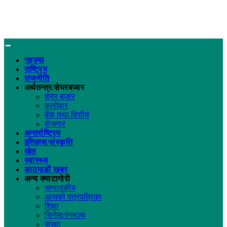
गृहपृष्ठ
राष्ट्रिय
राजनीति
अर्थतन्त्र/शेयरबजार
शेयर बजार
कारोबार
बैंक तथा वित्तीय
रोजगार
अन्तर्राष्ट्रिय
इतिहास/संस्कृति
खेल
स्वास्थ्य
काठमाडौं खबर
अन्य क्याटागोरी
सम्पादकीय
आजको पत्रपत्रिका
शिक्षा
सिनेमा/रंगमञ्च
सुरक्षा