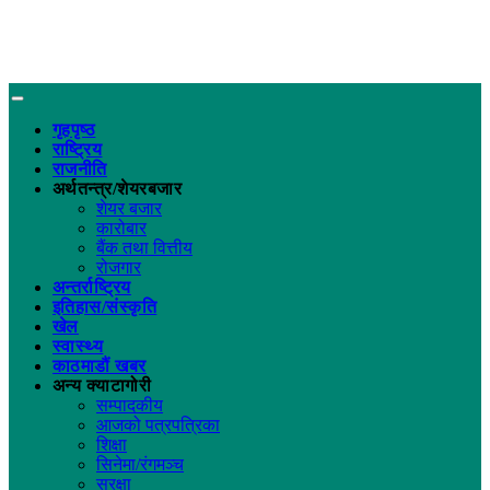
गृहपृष्ठ
राष्ट्रिय
राजनीति
अर्थतन्त्र/शेयरबजार
शेयर बजार
कारोबार
बैंक तथा वित्तीय
रोजगार
अन्तर्राष्ट्रिय
इतिहास/संस्कृति
खेल
स्वास्थ्य
काठमाडौं खबर
अन्य क्याटागोरी
सम्पादकीय
आजको पत्रपत्रिका
शिक्षा
सिनेमा/रंगमञ्च
सुरक्षा