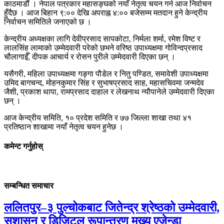
काठमाडौं । नेपाल पत्रकार महासङ्घको नयाँ नेतृत्व चयन गर्न आज निर्वाचन
हुँदैछ । आज बिहान ९:०० देखि अपराह्न ४:०० बजेसम्म मतदान हुने केन्द्रीय
निर्वाचन समितिले जनाएको छ ।
केन्द्रीय अध्यक्षका लागि देवीप्रसाद सापकोटा, निर्मला शर्मा, रमेश विष्ट र
लालसिंह लामाको उम्मेदवारी परेको छभने वरिष्ठ उपाध्यक्षमा गोविन्दप्रसाद
चौलागाईँ, दीपक आचार्य र रोसन पुरीले उम्मेदवारी दिएका छन् ।
यसैगरी, महिला उपाध्यक्षमा गङ्गा पौडेल र नितु पण्डित, समावेशी उपाध्यक्षमा
उमिद बागचन्द, मोहनकुमार सिंह र सुभाषप्रसाद साह, महासचिवमा जन्मदेव
जैशी, प्रकाश थापा, रामप्रसाद दाहाल र लेखनाथ न्यौपानेले उम्मेदवारी दिएका
छन् ।
आज केन्द्रीय समिति, १० प्रदेश समिति र ७७ जिल्ला शाखा तथा ४१
प्रतिष्ठान शाखामा नयाँ नेतृत्व चयन हुनेछ ।
कमेन्ट गर्नुहोस्
सम्बन्धित समाचार
ललितपुर–३ पुल्चोकबाट जितेन्द्र श्रेष्ठको उम्मेदवारी,
सुशासन र डिजिटल रूपान्तरण मुख्य एजेन्डा