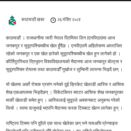
काठमाडौं खबर
२६ मंसिर २०८१
काठमाडौं । राजधानीमा जारी नेपाल प्रिमियर लिग (एनपिएल)मा आज
जनकपुर र सुदूरपश्चिमबीच खेल हुँदैछ । एनपीएलमै अहिलेसम्म अपराजित
रहेको जनकपुर र एक खेल हारेको सुदूरपश्चिमबीच खेल हुन लागेको हो ।
कीर्तिपुरस्थित त्रिभुवन विश्वविद्यालयको मैदानमा आज जनकपुर बोल्ट्स र
सुदूरपश्चिम रोयल्स तथा काठमाडौँ गुर्खाज र लुम्बिनी लायन्स भिड्दै छन् ।
यो खेलमा अर्को रोचक प्रसंग भनेको दुई क्रिकेट खेलाडी आरिफ र आसिफ
शेख एकआपसमा भिड्दैछन् । विकेटकिपर ब्याटर आसिफ शेख जनकपुरका
मार्की खेलाडी समेत हुन् । आरिफलाई सुदूरले अक्सनबाट अनुबन्ध गरेको
थियो । घरमा दाजुभाई भएपनि मैदानमा फरक टिमबाट खेल्न लागेका हुन् ।
राष्ट्रिय टिममा पनि दुवैले एक साथ खेलेका छन् भने यसअघि प्रेन्चाइज