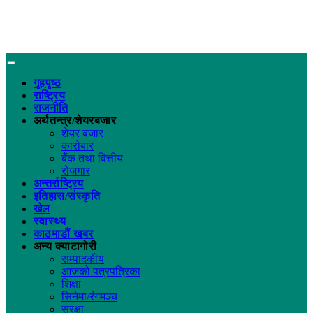
गृहपृष्ठ
राष्ट्रिय
राजनीति
अर्थतन्त्र/शेयरबजार
शेयर बजार
कारोबार
बैंक तथा वित्तीय
रोजगार
अन्तर्राष्ट्रिय
इतिहास/संस्कृति
खेल
स्वास्थ्य
काठमाडौं खबर
अन्य क्याटागोरी
सम्पादकीय
आजको पत्रपत्रिका
शिक्षा
सिनेमा/रंगमञ्च
सुरक्षा