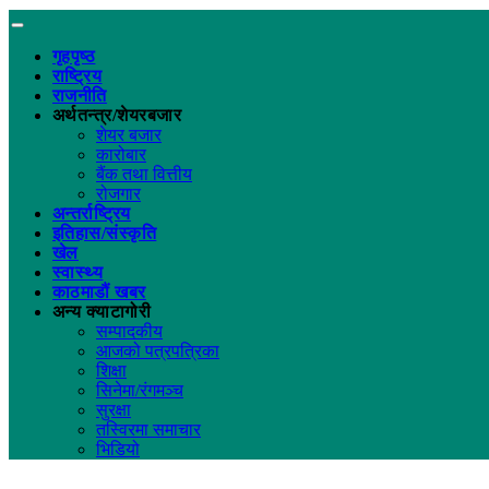
गृहपृष्ठ
राष्ट्रिय
राजनीति
अर्थतन्त्र/शेयरबजार
शेयर बजार
कारोबार
बैंक तथा वित्तीय
रोजगार
अन्तर्राष्ट्रिय
इतिहास/संस्कृति
खेल
स्वास्थ्य
काठमाडौं खबर
अन्य क्याटागोरी
सम्पादकीय
आजको पत्रपत्रिका
शिक्षा
सिनेमा/रंगमञ्च
सुरक्षा
तस्विरमा समाचार
भिडियो