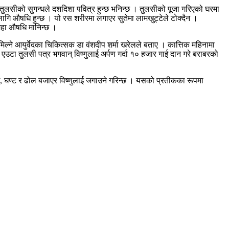
ुलसीको सुगन्धले दशदिशा पवित्र हुन्छ भनिन्छ । तुलसीको पूजा गरिएको घरमा
गि औषधि हुन्छ । यो रस शरीरमा लगाएर सुतेमा लामखुट्टेले टोक्दैन ।
महा औषधि मानिन्छ ।
मिल्ने आयुर्वेदका चिकित्सक डा वंशदीप शर्मा खरेलले बताए । कात्तिक महिनामा
 एउटा तुलसी पत्र भगवान् विष्णुलाई अर्पण गर्दा १० हजार गाई दान गरे बराबरको
शङ्ख, घण्ट र ढोल बजाएर विष्णुलाई जगाउने गरिन्छ । यसको प्रतीकका रूपमा