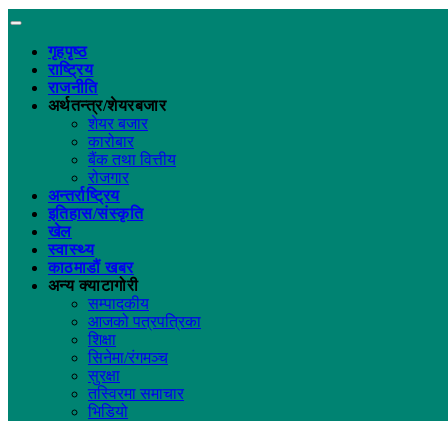
गृहपृष्ठ
राष्ट्रिय
राजनीति
अर्थतन्त्र/शेयरबजार
शेयर बजार
कारोबार
बैंक तथा वित्तीय
रोजगार
अन्तर्राष्ट्रिय
इतिहास/संस्कृति
खेल
स्वास्थ्य
काठमाडौं खबर
अन्य क्याटागोरी
सम्पादकीय
आजको पत्रपत्रिका
शिक्षा
सिनेमा/रंगमञ्च
सुरक्षा
तस्विरमा समाचार
भिडियो