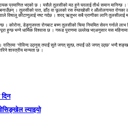
ायक प्रमाणित भएको छ । यसैले तुलसीको मठ हुने घरलाई तीर्थ समान मानिन्छ । त
 मठ बनाउँछन् । तुलसीको पात, डाँठ वा फूलको रस रुघाखोकी र औलोलगायत रोगका ला
ले विषालु कीटाणुलाई नष्ट गर्दछ । शरद् ऋतुभर सबै प्राणीका लागि तुलसीलाई 
निन्छ । कोरोना, डेङ्गुजस्ता रोगबाट बच्न तुलसीको चिया नियमित सेवन गर्नाले लाभ 
 पूरा हुन्छ भन्ने धार्मिक विश्वास छ । गरूड पुराणमा उल्लेख भएअनुसार यस महिनामा
रात्रिमा ‘गोविन्द उठ्नुस् तपाईं सुते जगत् सुत्छ, तपाईं उठे जगत् उठ्छ’ भन्दै 
 गरिने शास्त्रीय मान्यता छ ।
ै दिन
योसिङ्खेल ल्याइयो