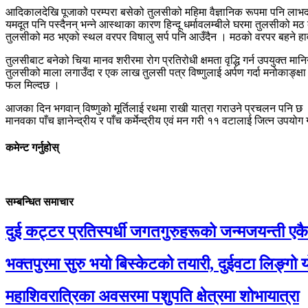
आदिकालदेखि पूजाको परम्परा बसेको तुलसीको महिमा वैज्ञानिक रूपमा पनि लाभद
यमदूत पनि पस्दैनन् भन्ने आस्थाका कारण हिन्दू धर्मावलम्बीले घरमा तुलसीको
तुलसीको मठ भएको स्थल वरपर विषालु सर्प पनि आउँदैन । मठको वरपर बहने हावा
तुलसीबाट बनेको चिया मानव शरीरमा रोग प्रतिरोधी क्षमता वृद्धि गर्न उपयुक्त मा
तुलसीको माला लगाउँदा र एक लाख तुलसी पत्र विष्णुलाई अर्पण गर्दा मनोकाङ्क्षा
फल मिल्दछ ।
आजका दिन भगवान् विष्णुको मूर्तिलाई रथमा राखी यात्रा गराउने प्रचलन पनि छ । 
मानवका पाँच ज्ञानेन्द्रीय र पाँच कर्मेन्द्रीय एवं मन गरी ११ वटालाई जित्न उपयोग
कमेन्ट गर्नुहोस्
सम्बन्धित समाचार
दुई कट्टर प्रतिस्पर्धी जगतगुरुहरूको जन्मजयन्ती एक
भक्तपुरमा सुरु भयो बिस्केटको तयारी, दुईवटा लिङ्गो 
महाशिवरात्रिका अवसरमा पशुपति क्षेत्रमा शोभायात्रा