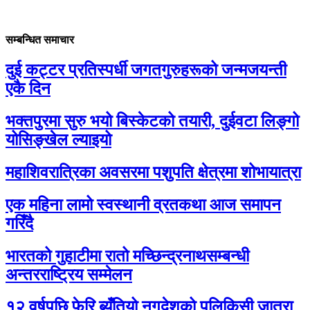
सम्बन्धित समाचार
दुई कट्टर प्रतिस्पर्धी जगतगुरुहरूको जन्मजयन्ती
एकै दिन
भक्तपुरमा सुरु भयो बिस्केटको तयारी, दुईवटा लिङ्गो
योसिङ्खेल ल्याइयो
महाशिवरात्रिका अवसरमा पशुपति क्षेत्रमा शोभायात्रा
एक महिना लामो स्वस्थानी व्रतकथा आज समापन
गरिँदै
भारतको गुहाटीमा रातो मच्छिन्द्रनाथसम्बन्धी
अन्तरराष्ट्रिय सम्मेलन
१२ वर्षपछि फेरि ब्युँतियो नगदेशको पुलिकिसी जात्रा