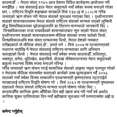
काठमाडौं । नेपाल संवत् ११४५ आज देशभर विविध कार्यक्रम आयोजना गरी
मनाइँदैछ । यस संवत्लाई हाल नेवार समुदायले नयाँ वर्षका रूपमा मनाउने गरेका
छन् । राष्ट्रिय विभूति शङ्खधर साख्वाले विसं ९३७ (इ सं ८८०) मा गरिब
जनताको ऋण मोचन गरी नेपाल संवत्को सुरुआत गराएका थिए । पृथ्वीनारायण
शाहको शासनकालसम्म नेपाल संवत्ले राष्ट्रिय संवत्को मान्यता पाएको लुम्बिनी
बौद्ध विश्वविद्यालयका पूर्वउपकुलपति डा त्रिरत्न मानन्धरले जानकारी दिए ।
‘लिच्छविकालका राजा राघवदेवको शासनकालबाट सुरु भएको नेपाल संवत्
पृथ्वीनारायण शाहको शासनकालसम्म मौलिक संवत्का रुपमा चलेको थियो,
लिच्छविकालअघि शक संवत् प्रचलनमा थियो, नेपाल देशको नामबाट
राखिएकाले यो मौलिक संवत् हो’, उनले भने । विसं २००७ मा प्रजातन्त्रको
स्थापना भएदेखि नै नेपाल संवत्लाई राष्ट्रिय मान्यताका लागि अभियान
चलाइएको थियो । नेपाल संवत्लाई नयाँ वर्षका रुपमा काठमाडौँ, ललितपुर,
भक्तपुर, बनेपा, धुलिखेल, बाह्रबिसे, दोलखा भीमेश्वरलगायत नेवार समुदायको
बाहुल्य स्थानमा विशेष रुपमा मनाउने गरिन्छ ।
गरिब जनताको ऋण मोचन गराई सामाजिक सेवाको उत्कृष्ट नमूना प्रस्तुत गरेको
र नेपालमा मौलिक संवत्समेत चलाएको कार्यको उच्च मूल्याङ्कन गर्दै २०५६
सालको नयाँ वर्षका दिनमा तत्कालीन प्रधानमन्त्री कृष्णप्रसाद भट्टराईले
साख्वालाई राष्ट्रिय विभूति घोषणा गरे । विसं २०६५ मा प्रधानमन्त्री पुष्पकमल
दाहालले नेपाल संवत्ले राष्ट्रिय मान्यता पाउने घोषणा गरेका थिए ।
काठमाडौँमा कात्तिक कृष्ण औँसीका दिन बही खाता बन्द गरी नयाँ वर्ष अर्थात्
कात्तिक शुक्ल प्रतिपदाका दिन नयाँ बहीखाता सुरुआत गर्ने परम्परासमेत अझै छ
।
कमेन्ट गर्नुहोस्