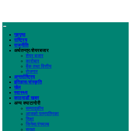
गृहपृष्ठ
राष्ट्रिय
राजनीति
अर्थतन्त्र/शेयरबजार
शेयर बजार
कारोबार
बैंक तथा वित्तीय
रोजगार
अन्तर्राष्ट्रिय
इतिहास/संस्कृति
खेल
स्वास्थ्य
काठमाडौं खबर
अन्य क्याटागोरी
सम्पादकीय
आजको पत्रपत्रिका
शिक्षा
सिनेमा/रंगमञ्च
सुरक्षा