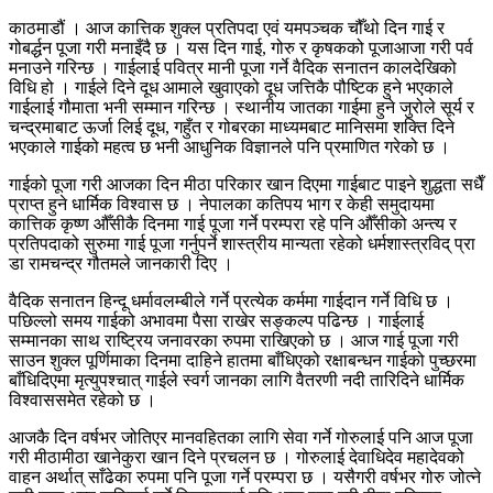
काठमाडौं । आज कात्तिक शुक्ल प्रतिपदा एवं यमपञ्चक चौँथो दिन गाई र
गोबर्द्धन पूजा गरी मनाइँदै छ । यस दिन गाई, गोरु र कृषकको पूजाआजा गरी पर्व
मनाउने गरिन्छ । गाईलाई पवित्र मानी पूजा गर्ने वैदिक सनातन कालदेखिको
विधि हो । गाईले दिने दूध आमाले खुवाएको दूध जत्तिकै पौष्टिक हुने भएकाले
गाईलाई गौमाता भनी सम्मान गरिन्छ । स्थानीय जातका गाईमा हुने जुरोले सूर्य र
चन्द्रमाबाट ऊर्जा लिई दूध, गहुँत र गोबरका माध्यमबाट मानिसमा शक्ति दिने
भएकाले गाईको महत्व छ भनी आधुनिक विज्ञानले पनि प्रमाणित गरेको छ ।
गाईको पूजा गरी आजका दिन मीठा परिकार खान दिएमा गाईबाट पाइने शुद्धता सधैँ
प्राप्त हुने धार्मिक विश्वास छ । नेपालका कतिपय भाग र केही समुदायमा
कात्तिक कृष्ण औँसीकै दिनमा गाई पूजा गर्ने परम्परा रहे पनि औँसीको अन्त्य र
प्रतिपदाको सुरुमा गाई पूजा गर्नुपर्ने शास्त्रीय मान्यता रहेको धर्मशास्त्रविद् प्रा
डा रामचन्द्र गौतमले जानकारी दिए ।
वैदिक सनातन हिन्दू धर्मावलम्बीले गर्ने प्रत्येक कर्ममा गाईदान गर्ने विधि छ ।
पछिल्लो समय गाईको अभावमा पैसा राखेर सङ्कल्प पढिन्छ । गाईलाई
सम्मानका साथ राष्ट्रिय जनावरका रुपमा राखिएको छ । आज गाई पूजा गरी
साउन शुक्ल पूर्णिमाका दिनमा दाहिने हातमा बाँधिएको रक्षाबन्धन गाईको पुच्छरमा
बाँधिदिएमा मृत्युपश्चात् गाईले स्वर्ग जानका लागि वैतरणी नदी तारिदिने धार्मिक
विश्वाससमेत रहेको छ ।
आजकै दिन वर्षभर जोतिएर मानवहितका लागि सेवा गर्ने गोरुलाई पनि आज पूजा
गरी मीठामीठा खानेकुरा खान दिने प्रचलन छ । गोरुलाई देवाधिदेव महादेवको
वाहन अर्थात् साँढेका रुपमा पनि पूजा गर्ने परम्परा छ । यसैगरी वर्षभर गोरु जोत्ने