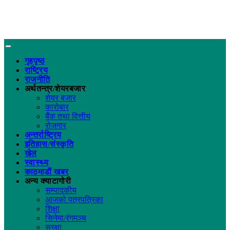
गृहपृष्ठ
राष्ट्रिय
राजनीति
अर्थतन्त्र/शेयरबजार
शेयर बजार
कारोबार
बैंक तथा वित्तीय
रोजगार
अन्तर्राष्ट्रिय
इतिहास/संस्कृति
खेल
स्वास्थ्य
काठमाडौं खबर
अन्य क्याटागोरी
सम्पादकीय
आजको पत्रपत्रिका
शिक्षा
सिनेमा/रंगमञ्च
सुरक्षा