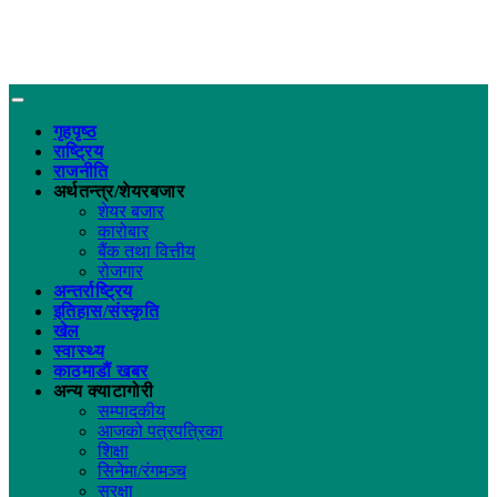
गृहपृष्ठ
राष्ट्रिय
राजनीति
अर्थतन्त्र/शेयरबजार
शेयर बजार
कारोबार
बैंक तथा वित्तीय
रोजगार
अन्तर्राष्ट्रिय
इतिहास/संस्कृति
खेल
स्वास्थ्य
काठमाडौं खबर
अन्य क्याटागोरी
सम्पादकीय
आजको पत्रपत्रिका
शिक्षा
सिनेमा/रंगमञ्च
सुरक्षा