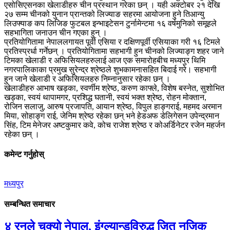
एसोसिएसनका खेलाडीहरु चीन प्रस्थान गरेका छन् । यही अक्टोबर २१ देखि
२७ सम्म चीनको युनान प्रान्तको लिज्याङ सहरमा आयोजना हुने तिआन्यु
लिउफ्याङ कप लिजिङ फुटबल इन्भाइटेसन टुर्नामेन्टमा १६ वर्षमुनिको समूहले
सहभागिता जनाउन चीन गएका हुन् ।
प्रतियोगितामा नेपाललगायत पूर्वी एसिया र दक्षिणपूर्वी एसियाका गरी १६ टिमले
प्रतिस्प्रर्धा गर्नेछन् । प्रतियोगितामा सहभागी हुन चीनको लिज्याङ्ग शहर जाने
टिमका खेलाडी र अफिसियलहरुलाई आज एक समारोहबीच मध्यपुर थिमि
नगरपालिकाका प्रमुख सुरेन्द्र श्रेष्ठले शुभकामनासहित बिदाई गरे। सहभागी
हुन जाने खेलाडी र अफिसियलहरु निम्नानुसार रहेका छन् ।
खेलाडीहरु आभाष खड्का, स्वर्णीम श्रेष्ठ, करुण काफ्ले, विशेष बस्नेत, सुशोभित
खड्का, स्वयं थापामगर, प्रशिद्ध घतानी, स्वयं भक्त श्रेष्ठ, रोहन मोक्तान,
रोजिन सलाजु, आरुष प्रजापति, आयान श्रेष्ठ, विपुल हाङ्गराई, महमद अरमान
मिया, सोहाङ्ग राई, जेनिम श्रेष्ठ रहेका छन् भने हेडअफ डेलिगेसन उपेन्द्रमान
सिंह, टिम मेनेजर अष्टकुमार कवे, कोच राजेश श्रेष्ठ र कोअर्डिनेटर रजेन महर्जन
रहेका छन् ।
कमेन्ट गर्नुहोस्
मध्यपुर
सम्बन्धित समाचार
४ रनले चुक्यो नेपाल, इंग्ल्यान्डविरुद्ध जित नजिक