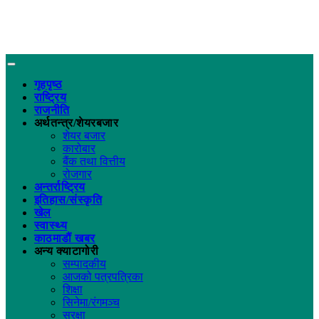
गृहपृष्ठ
राष्ट्रिय
राजनीति
अर्थतन्त्र/शेयरबजार
शेयर बजार
कारोबार
बैंक तथा वित्तीय
रोजगार
अन्तर्राष्ट्रिय
इतिहास/संस्कृति
खेल
स्वास्थ्य
काठमाडौं खबर
अन्य क्याटागोरी
सम्पादकीय
आजको पत्रपत्रिका
शिक्षा
सिनेमा/रंगमञ्च
सुरक्षा