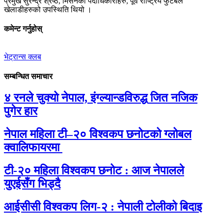
प्रमुख सुरेन्द्र श्रेष्ठ, मिसनका पदाधिकारीहरु, पूर्व राष्ट्रिय फुटबल
खेलाडीहरुको उपस्थिति थियो ।
कमेन्ट गर्नुहोस्
भेट्रान्स क्लब
सम्बन्धित समाचार
४ रनले चुक्यो नेपाल, इंग्ल्यान्डविरुद्ध जित नजिक
पुगेर हार
नेपाल महिला टी–२० विश्वकप छनोटको ग्लोबल
क्वालिफायरमा
टी-२० महिला विश्वकप छनोट : आज नेपालले
युएईसँग भिड्दै
आईसीसी विश्वकप लिग-२ : नेपाली टोलीको बिदाइ