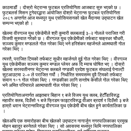
काठमाडौं । दोस्रो भेट्रान्स फुटबल प्रतियोगिता आजबाट सुरु भएको छ ।
फुटबलर्स मिसन टुगेदरद्धारा आयोजित दोश्रो भेट्रान्स फुटबल प्रतियोगिता
२०८१ अन्तर्गत आज मध्यपुर युथ एसोसियसनको खेल मैदानमा उद्घाटन खेल
सम्पन्न भएको हो ।
खेलमा वीरगञ्ज युथ एकेडेमीले श्री कुमारी क्लबलाई ३–२ गोलले पराजित गरी
विजयी सुरुवात गरेको छ । वीरगञ्ज युथ एकेडेमीको तर्फबाट चक्रधर चौधरी,
सञ्जय कुमार मण्डलले गोल गरेका थिए भने हरिशंकर महर्जनले आत्मघाती गोल
गरेका थिए ।
त्यस्तै, पराजित टिमको तर्फबाट सुधीर महर्जनले दुई गोल गरेका थिए । वीरगञ्ज
युथ एकेडेमीका सञ्जय कुमार मण्डल प्लेयर अफ दि म्याच घोषित भए । दोस्रो
खेलमा सरस्वतीनगर भेट्रान्स क्लबले गण्डकी प्रदेश फुटबल संघलाई पेनाल्टी
सुटआउटमा २–० ले पराजित गर्यो । निर्धारित समयसम्म दुवै टिमको तर्फबाट
समान १÷१ गोल गरेका थिए । गण्डकीका लागि सन्तोष केसीले गोल गरेका थिए
भने अमित परियारले आत्माघाती गोल गरेका थिए ।
प्रतियोगिताअन्तर्गत आइतबार बिहान ९ बजे विजय युथ क्लब, हेटौँडाविरुद्ध
महावीर क्लब, दिउँसो १ बजे फ्रिडम फाइटरविरुद्ध वीआर ब्रदर्श र दिउँसो ३ बजे
हाम्रो धरान भेट्रान्सविरुद्ध वीरगञ्ज युथ एकेडेमी बीच खेल हुने कार्यतालिका छ
।
खेलअघि एक समारोहका बीच खेलको उद्घाटन नागार्जुन नगरपालिकाका प्रमुख
मोहन बहादुर बस्नेतले गरेका थिए । सो अवसरमा मध्यपुर थिमि नगरपालिका