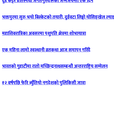
दुई कट्टर प्रतिस्पर्धी जगतगुरुहरूको जन्मजयन्ती एकै दिन
भक्तपुरमा सुरु भयो बिस्केटको तयारी, दुईवटा लिङ्गो योसिङ्खेल ल्या
महाशिवरात्रिका अवसरमा पशुपति क्षेत्रमा शोभायात्रा
एक महिना लामो स्वस्थानी व्रतकथा आज समापन गरिँदै
भारतको गुहाटीमा रातो मच्छिन्द्रनाथसम्बन्धी अन्तरराष्ट्रिय सम्मेलन
१२ वर्षपछि फेरि ब्युँतियो नगदेशको पुलिकिसी जात्रा