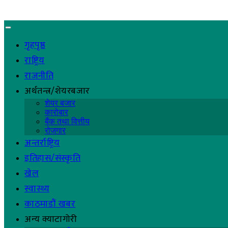
गृहपृष्ठ
राष्ट्रिय
राजनीति
अर्थतन्त्र/शेयरबजार
शेयर बजार
कारोबार
बैंक तथा वित्तीय
रोजगार
अन्तर्राष्ट्रिय
इतिहास/संस्कृति
खेल
स्वास्थ्य
काठमाडौं खबर
अन्य क्याटागोरी