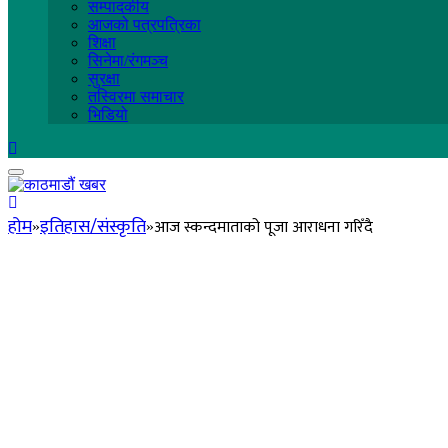
सम्पादकीय
आजको पत्रपत्रिका
शिक्षा
सिनेमा/रंगमञ्च
सुरक्षा
तस्विरमा समाचार
भिडियो
होम
इतिहास/संस्कृति
आज स्कन्दमाताको पूजा आराधना गरिँदै
»
»