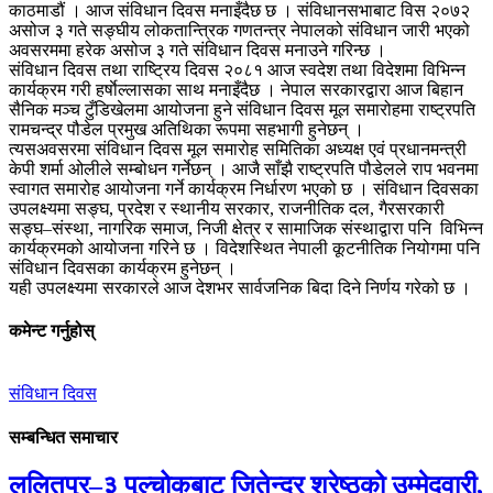
काठमाडौं । आज संविधान दिवस मनाइँदैछ छ । संविधानसभाबाट विस २०७२
असोज ३ गते सङ्घीय लोकतान्त्रिक गणतन्त्र नेपालको संविधान जारी भएको
अवसरममा हरेक असोज ३ गते संविधान दिवस मनाउने गरिन्छ ।
संविधान दिवस तथा राष्ट्रिय दिवस २०८१ आज स्वदेश तथा विदेशमा विभिन्न
कार्यक्रम गरी हर्षाेल्लासका साथ मनाइँदैछ । नेपाल सरकारद्वारा आज बिहान
सैनिक मञ्च टुँडिखेलमा आयोजना हुने संविधान दिवस मूल समारोहमा राष्ट्रपति
रामचन्द्र पौडेल प्रमुख अतिथिका रूपमा सहभागी हुनेछन् ।
त्यसअवसरमा संविधान दिवस मूल समारोह समितिका अध्यक्ष एवं प्रधानमन्त्री
केपी शर्मा ओलीले सम्बोधन गर्नेछन् । आजै साँझै राष्ट्रपति पौडेलले राप भवनमा
स्वागत समारोह आयोजना गर्ने कार्यक्रम निर्धारण भएको छ । संविधान दिवसका
उपलक्ष्यमा सङ्घ, प्रदेश र स्थानीय सरकार, राजनीतिक दल, गैरसरकारी
सङ्घ–संस्था, नागरिक समाज, निजी क्षेत्र र सामाजिक संस्थाद्वारा पनि विभिन्न
कार्यक्रमको आयोजना गरिने छ । विदेशस्थित नेपाली कूटनीतिक नियोगमा पनि
संविधान दिवसका कार्यक्रम हुनेछन् ।
यही उपलक्ष्यमा सरकारले आज देशभर सार्वजनिक बिदा दिने निर्णय गरेको छ ।
कमेन्ट गर्नुहोस्
संविधान दिवस
सम्बन्धित समाचार
ललितपुर–३ पुल्चोकबाट जितेन्द्र श्रेष्ठको उम्मेदवारी,