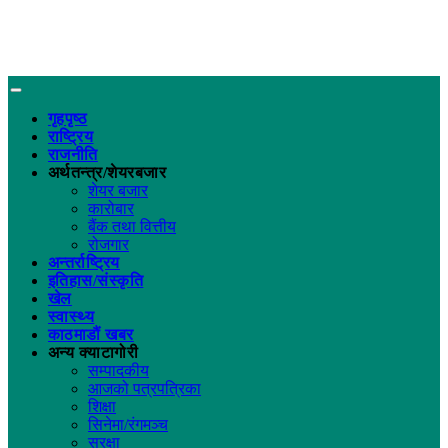
गृहपृष्ठ
राष्ट्रिय
राजनीति
अर्थतन्त्र/शेयरबजार
शेयर बजार
कारोबार
बैंक तथा वित्तीय
रोजगार
अन्तर्राष्ट्रिय
इतिहास/संस्कृति
खेल
स्वास्थ्य
काठमाडौं खबर
अन्य क्याटागोरी
सम्पादकीय
आजको पत्रपत्रिका
शिक्षा
सिनेमा/रंगमञ्च
सुरक्षा