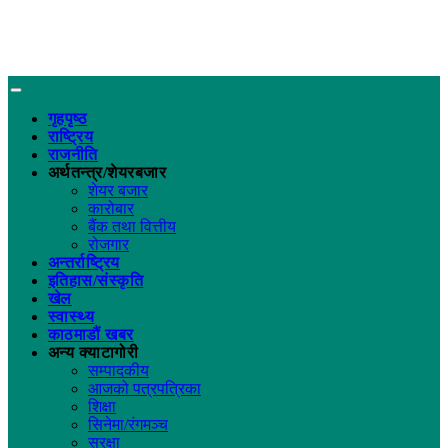
गृहपृष्ठ
राष्ट्रिय
राजनीति
अर्थतन्त्र/शेयरबजार
शेयर बजार
कारोबार
बैंक तथा वित्तीय
रोजगार
अन्तर्राष्ट्रिय
इतिहास/संस्कृति
खेल
स्वास्थ्य
काठमाडौं खबर
अन्य क्याटागोरी
सम्पादकीय
आजको पत्रपत्रिका
शिक्षा
सिनेमा/रंगमञ्च
सुरक्षा