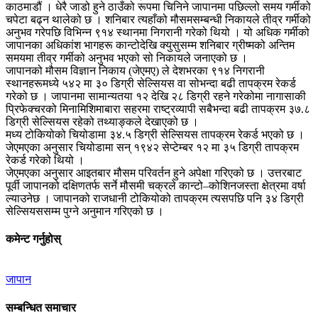
काठमाडौं । धेरै जाडो हुने ठाउँको रूपमा चिनिने जापानमा पछिल्लो समय गर्मीको
चपेटा बढ्न थालेको छ । शनिबार त्यहाँको मौसमसम्बन्धी निकायले तीव्र गर्मीको
अनुभव गरेपछि विभिन्न ९१४ स्थानमा निगरानी गरेको थियो । यो अधिक गर्मीको
जापानका अधिकांश भागहरू कान्टोदेखि क्युसुसम्म शनिबार ग्रीष्मको अन्तिम
समयमा तीव्र गर्मीको अनुभव भएको सो निकायले जनाएको छ ।
जापानको मौसम विज्ञान निकाय (जेएमए) ले देशभरका ९१४ निगरानी
स्थानहरूमध्ये ५४२ मा ३० डिग्री सेल्सियस वा सोभन्दा बढी तापक्रम रेकर्ड
गरेको छ । जापानमा सामान्यतया १२ देखि २८ डिग्री रहने गरेकोमा नागासाकी
प्रिफेक्चरको मिनामिशिमाबारा सहरमा राष्ट्रव्यापी सबैभन्दा बढी तापक्रम ३७.८
डिग्री सेल्सियस रहेको तथ्याङ्कले देखाएको छ ।
मध्य टोकियोको चियोडामा ३४.५ डिग्री सेल्सियस तापक्रम रेकर्ड भएको छ ।
जेएमएका अनुसार चियोडामा सन् १९४२ सेप्टेम्बर १२ मा ३५ डिग्री तापक्रम
रेकर्ड गरेको थियो ।
जेएमएका अनुसार आइतबार मौसम परिवर्तन हुने अपेक्षा गरिएको छ । उत्तरबाट
पूर्वी जापानको दक्षिणतर्फ सर्ने मौसमी चक्रले कान्टो–कोशिनजस्ता क्षेत्रमा वर्षा
ल्याउनेछ । जापानको राजधानी टोकियोको तापक्रम त्यसपछि पनि ३४ डिग्री
सेल्सियससम्म पुग्ने अनुमान गरिएको छ ।
कमेन्ट गर्नुहोस्
जापान
सम्बन्धित समाचार