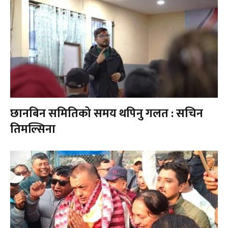
छानबिन समितिको समय थपिनु गलत : सचिन
तिमल्सिना