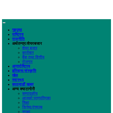
गृहपृष्ठ
राष्ट्रिय
राजनीति
अर्थतन्त्र/शेयरबजार
शेयर बजार
कारोबार
बैंक तथा वित्तीय
रोजगार
अन्तर्राष्ट्रिय
इतिहास/संस्कृति
खेल
स्वास्थ्य
काठमाडौं खबर
अन्य क्याटागोरी
सम्पादकीय
आजको पत्रपत्रिका
शिक्षा
सिनेमा/रंगमञ्च
सुरक्षा