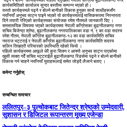
‘पढ्ने र बोल्ने’ कार्यक्रमको पहिलो श्रृंखला नेपाली काँग्रेस बुढानीलकण्ठ नगर
कार्यसमितिको कार्यालय सुन्दर बस्तीमा सम्पन्न भएको हो।
यस्तो कार्यक्रमले पढ्ने र बोल्ने बानीको विकास हुनुका साथै साथीहरूसँग
नयाँनयाँ अनुभव साट्न पाइने भएको यो कार्यक्रमलाई मासिकरूपमा निरन्तरता
दिने तयारी गरिएको कार्यक्रमका संयोजक रमेश गौतमले जानकारी दिए ।
समसामयिक विषयमा भएको कार्यक्रममा नेपाली काँग्रेसका बुढानीलकण्ठ नगर
सचिव बिजेन्द्र श्रेष्ठ, बुढानीलकण्ठ नगरपालिकाका वडा नं. ९ का वडा सदस्य
रमेश गौतम, नेपाली काँग्रेस बुढानीलकण्ठ-१२ का वडा कार्यसमिति सचिव
नवराज भट्टराई र नेपाली काँग्रेस बुढानीलकण्ठ नगर कार्यसमिति सदस्य
सलिन तिखत्री परियारको उपस्थिति रहेको थियो ।
पहिलो कार्यक्रममा आफूले धेरै कुरा सिक्न र आफ्नो अनुभव साट्न पाएकोमा
खुसी व्यक्त गर्दै सचिव भट्टराईले बुढानीलकण्ठ रिडर्समा पढ्ने र बोल्ने बानीको
विकास गर्न चाहने नयाँनयाँ युवाहरूलाई समेत जोड्दै लैजाने बताए ।
कमेन्ट गर्नुहोस्
सम्बन्धित समाचार
ललितपुर–३ पुल्चोकबाट जितेन्द्र श्रेष्ठको उम्मेदवारी,
सुशासन र डिजिटल रूपान्तरण मुख्य एजेन्डा