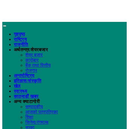
गृहपृष्ठ
राष्ट्रिय
राजनीति
अर्थतन्त्र/शेयरबजार
शेयर बजार
कारोबार
बैंक तथा वित्तीय
रोजगार
अन्तर्राष्ट्रिय
इतिहास/संस्कृति
खेल
स्वास्थ्य
काठमाडौं खबर
अन्य क्याटागोरी
सम्पादकीय
आजको पत्रपत्रिका
शिक्षा
सिनेमा/रंगमञ्च
सुरक्षा